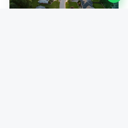
Mejor percepción de seguridad
Los residentes valoran accesos más ordenados,
validaciones ágiles y una infraestructura
moderna alineada al nivel del barrio.