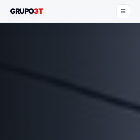
GRUPO
3T