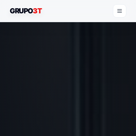
GRUPO
3T