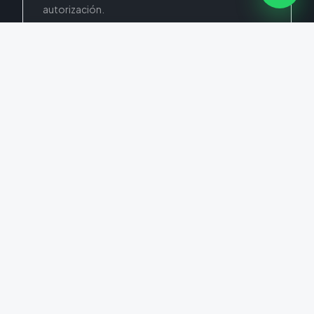
autorización.
24/7
Registro continuo
Historial digital completo de cada ingreso y
egreso.
+50%
Eficiencia operativa
Automatización de procesos de acceso y