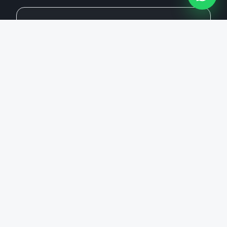
99%
Precisión de detección
Algoritmos avanzados que minimizan falsas
alarmas.
24/7
Operación continua
Funcionamiento ininterrumpido en cualquier
clima.