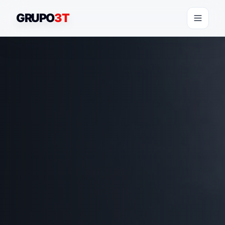
GRUPO
3T