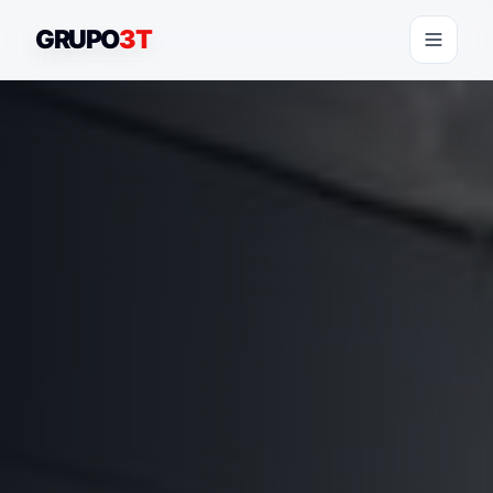
GRUPO
3T